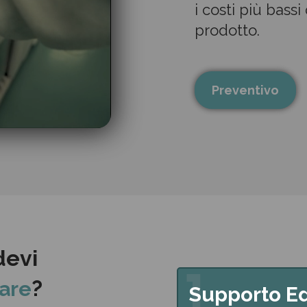
i costi più bass
prodotto.
Preventivo
devi
1
?
are
Supporto Ed