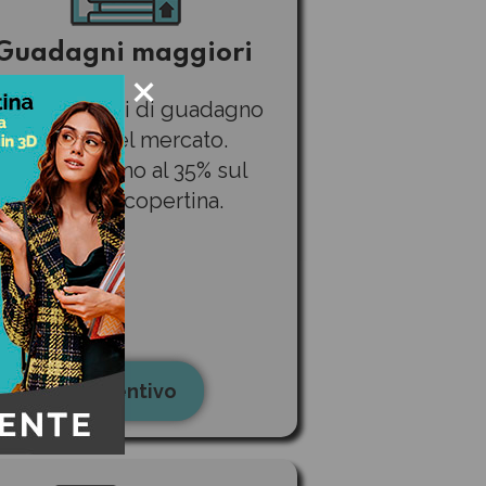
Guadagni maggiori
×
e percentuali di guadagno
più alte del mercato.
Percepisci fino al 35% sul
prezzo di copertina.
Preventivo