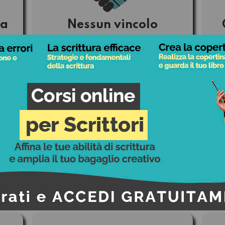
ia
Nessun vincolo
le
Solo con Etabeta hai il diritto
L
di scegliere cosa è meglio
,
per il Tuo Libro. Il contratto di
 in
pubblicazione non è
esi
vincolante e non ha durata,
puoi rescindere quando vuoi.
Preventivo