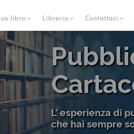
tuo libro
Libreria
Contattaci
Pubbli
Cartac
L’ esperienza di 
che hai sempre s