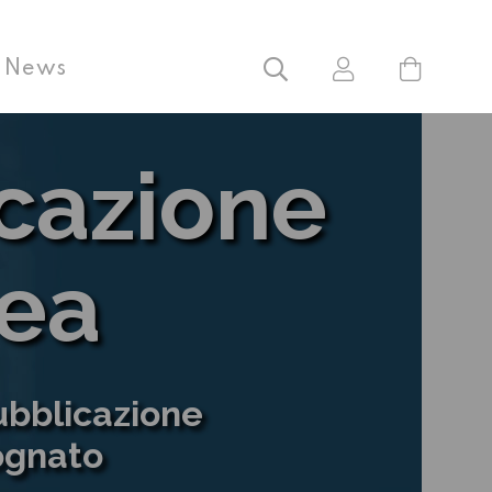
News
cazione
ea
pubblicazione
ognato