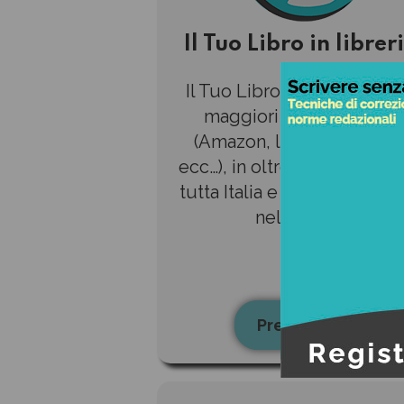
Il Tuo Libro in librer
Il Tuo Libro ordinabile nel
maggiori librerie online
(Amazon, laFeltrinelli, IBS
ecc…), in oltre 4.500 librerie
tutta Italia e in più di 30 pa
nel mondo.
Preventivo