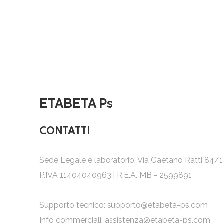
ETABETA Ps
CONTATTI
Sede Legale e laboratorio: Via Gaetano Ratti 84/
P.IVA 11404040963 | R.E.A. MB - 2599891
Supporto tecnico:
supporto@etabeta-ps.com
Info commerciali:
assistenza@etabeta-ps.com