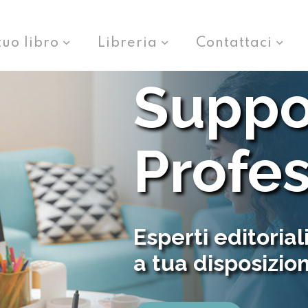
tuo libro
Libreria
Contattaci
Suppo
Profe
Esperti editorial
a tua disposizio