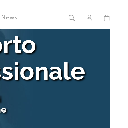
News
rto
ssionale
i
ne