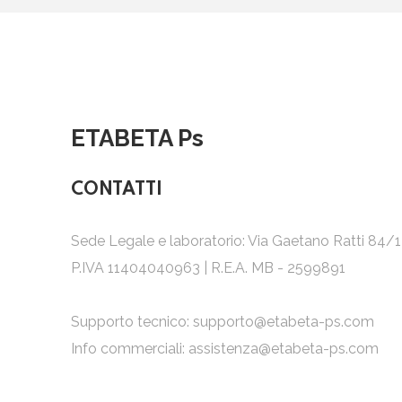
ETABETA Ps
CONTATTI
Sede Legale e laboratorio: Via Gaetano Ratti 84/
P.IVA 11404040963 | R.E.A. MB - 2599891
Supporto tecnico:
supporto@etabeta-ps.com
Info commerciali:
assistenza@etabeta-ps.com