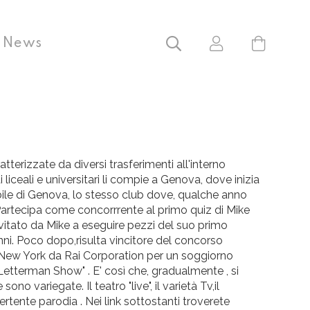
News
erizzate da diversi trasferimenti all'interno
i liceali e universitari li compie a Genova, dove inizia
tabile di Genova, lo stesso club dove, qualche anno
. Partecipa come concorrrente al primo quiz di Mike
nvitato da Mike a eseguire pezzi del suo primo
nni. Poco dopo,risulta vincitore del concorso
o a New York da Rai Corporation per un soggiorno
etterman Show" . E' così che, gradualmente , si
variegate. Il teatro "live", il varietà Tv,il
rtente parodia . Nei link sottostanti troverete