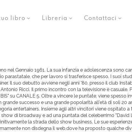
tuo libro
Libreria
Contattaci
o nel Gennaio 1961. La sua infanzia e adolescenza sono caratt
io parastatale, che per lavoro si trasferisce spesso. I suoi stud
ainer. Il suo debutto avviene negli anni '80, presso il club Ins
 Antonio Ricci. Il primo incontro con la televisione è casuale
"BIS" su CANALE 5. Oltre a vincere le puntate, viene spesso i
 grande successo e una grande popolarità all'età di soli 20 a
goria entertainers. Insieme agli altri vincitori viene ospitat
li show di broadway e ad una puntata del celeberrimo "David L
ivamente la strada dello show business. Le sue esperienze sono 
 Ultimamente non disdegna il web,dove ha proposto qualche dive