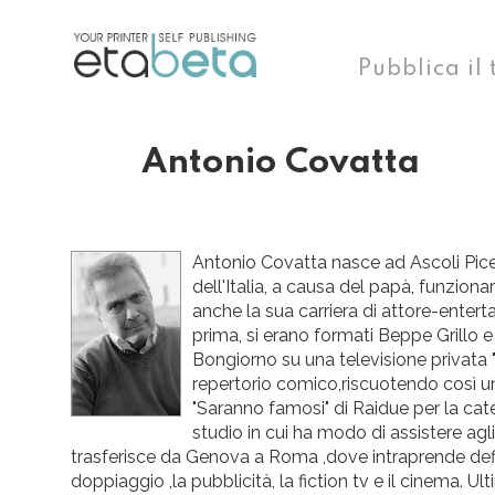
Pubblica il 
Antonio Covatta
Antonio Covatta nasce ad Ascoli Picen
dell'Italia, a causa del papà, funzionar
anche la sua carriera di attore-entert
prima, si erano formati Beppe Grillo e
Bongiorno su una televisione privata 
repertorio comico,riscuotendo così un
"Saranno famosi" di Raidue per la cate
studio in cui ha modo di assistere ag
trasferisce da Genova a Roma ,dove intraprende definit
doppiaggio ,la pubblicità, la fiction tv e il cinema.