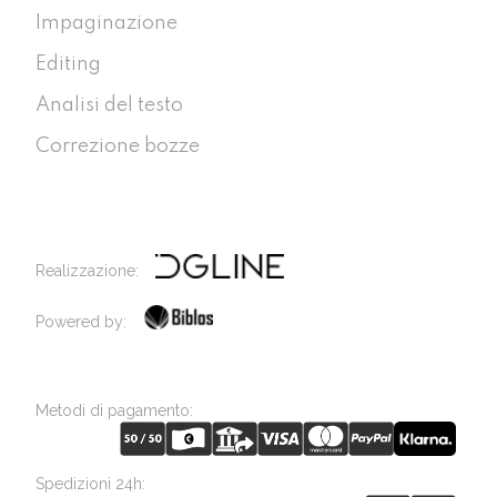
Impaginazione
Editing
Analisi del testo
Correzione bozze
Realizzazione:
Powered by:
Metodi di pagamento:
Spedizioni 24h: