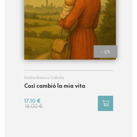
- 5%
Emilia Bianca Saliola
Così cambiò la mia vita
17,10 €
18,00 €