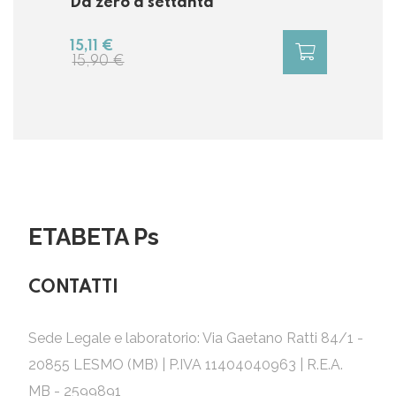
Da zero a settanta
15,11 €
15,90 €
ETABETA Ps
CONTATTI
Sede Legale e laboratorio: Via Gaetano Ratti 84/1 -
20855 LESMO (MB) | P.IVA 11404040963 | R.E.A.
MB - 2599891