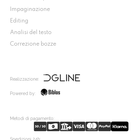
Impaginazione
Editing
Analisi del testo
Correzione bozze
Realizzazione:
Powered by:
Metodi di pagamento:
Spedizioni 24h: