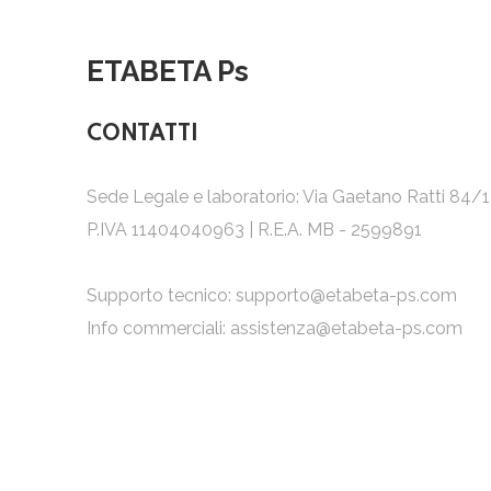
ETABETA Ps
CONTATTI
Sede Legale e laboratorio: Via Gaetano Ratti 84/
P.IVA 11404040963 | R.E.A. MB - 2599891
Supporto tecnico:
supporto@etabeta-ps.com
Info commerciali:
assistenza@etabeta-ps.com