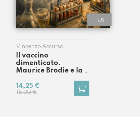
- 5%
Vincenzo Accurso
Il vaccino
dimenticato.
Maurice Brodie e la
tragedia che
anticipò la cura
14,25 €
della polio
15,00 €