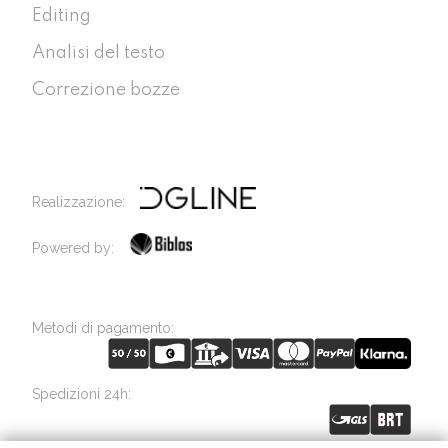
Editing
Analisi del testo
Correzione bozze
Realizzazione:
Powered by:
Metodi di pagamento:
Spedizioni 24h: