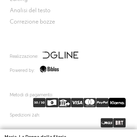
Analisi del testo
Correzione bozze
Realizzazione:
Powered by:
Metodi di pagamento:
Spedizioni 24h: