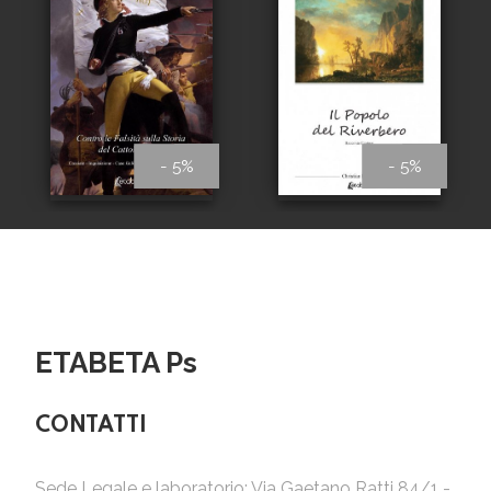
- 5%
- 5%
ETABETA Ps
CONTATTI
Sede Legale e laboratorio: Via Gaetano Ratti 84/1 -