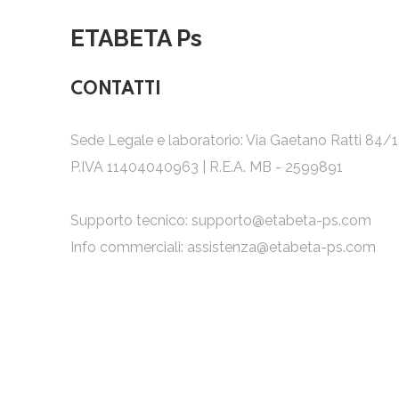
ETABETA Ps
CONTATTI
Sede Legale e laboratorio: Via Gaetano Ratti 84/
P.IVA 11404040963 | R.E.A. MB - 2599891
Supporto tecnico:
supporto@etabeta-ps.com
Info commerciali:
assistenza@etabeta-ps.com