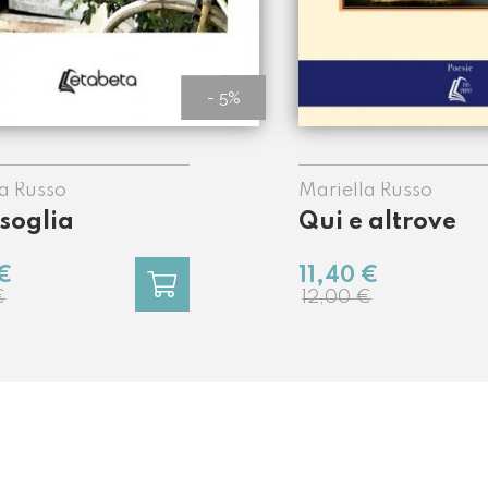
- 5%
a Russo
Mariella Russo
 soglia
Qui e altrove
 €
11,40 €
€
12,00 €