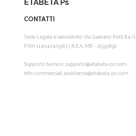
ETABETA Ps
CONTATTI
Sede Legale e laboratorio: Via Gaetano Ratti 84/
P.IVA 11404040963 | R.E.A. MB - 2599891
Supporto tecnico:
supporto@etabeta-ps.com
Info commerciali:
assistenza@etabeta-ps.com