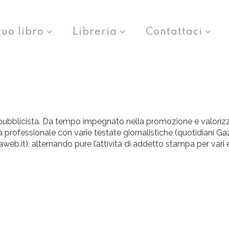
tuo libro
Libreria
Contattaci
pubblicista. Da tempo impegnato nella promozione e valorizzazi
à professionale con varie testate giornalistiche (quotidiani Ga
it), alternando pure l’attività di addetto stampa per vari enti