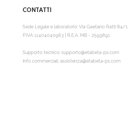
CONTATTI
Sede Legale e laboratorio: Via Gaetano Ratti 84/
P.IVA 11404040963 | R.E.A. MB - 2599891
Supporto tecnico:
supporto@etabeta-ps.com
Info commerciali:
assistenza@etabeta-ps.com