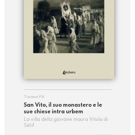
Tiziana Pili
San Vito, il suo monastero e le
sue chiese intra urbem
La villa della giovane maura Vitula di
Sétif