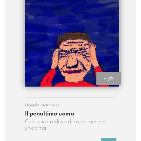
- 5%
Davide Marchese
Il penultimo uomo
Colui che credeva di avere ancora
un’anima