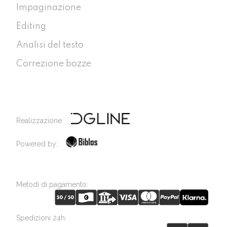
Impaginazione
Editing
Analisi del testo
Correzione bozze
Realizzazione:
Powered by:
Metodi di pagamento:
Spedizioni 24h: