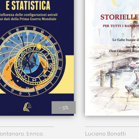
- 5%
Montanaro
Enrico
Luciano Bonatti
,