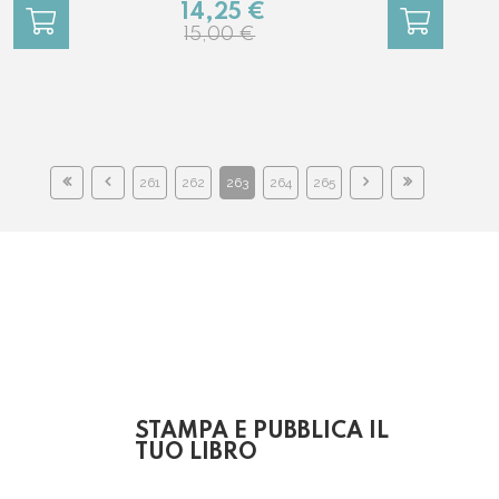
14,25 €
15,00 €
261
262
263
264
265
STAMPA E PUBBLICA IL
TUO LIBRO