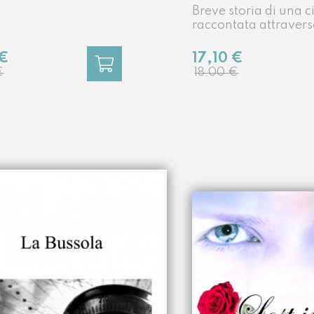
Breve storia di una c
raccontata attravers
vicende di una famig
 €
17,10 €
€
18,00 €