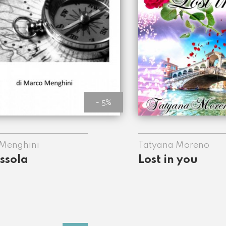
- 5%
Menghini
Tatyana Moreno
ssola
Lost in you