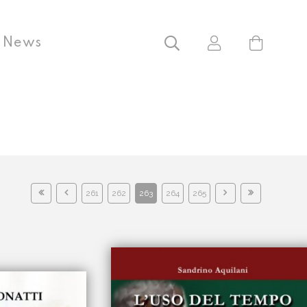
News
261
262
263
264
265