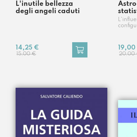
Ruscall
L'inutile bellezza
Astro
degli angeli caduti
statis
L'influ
configu
dati de
Mondia
19,00
14,25 €
20,00
15,00 €