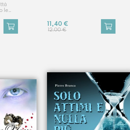
ittà
o le
lia
11,40 €
12,00 €