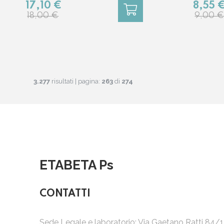
8,55 
17,10 €
9,00 
18,00 €
3.277
risultati | pagina:
263
di
274
ETABETA Ps
CONTATTI
Sede Legale e laboratorio: Via Gaetano Ratti 84/