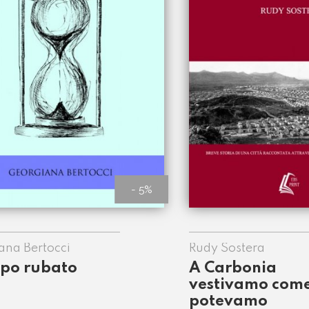
- 5%
ana Bertocci
Rudy Sostera
mpo rubato
A Carbonia
vestivamo com
potevamo