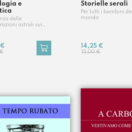
a
logia e
Storielle serali
tica
Per tutti i bambini de
mondo
enza delle
razioni astrali sui
lla Prima Guerra
le
 €
14,25 €
 €
15,00 €