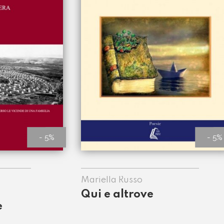
- 5%
- 5%
Mariella Russo
Qui e altrove
e