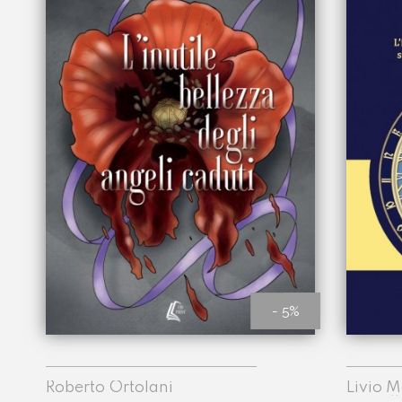
- 5%
Roberto Ortolani
Livio 