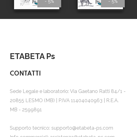
- 5%
- 5%
ETABETA Ps
CONTATTI
Sede Legale e laboratorio: Via Gaetano Ratti 84/1 -
20855 LESMO (MB) | P.IVA 11404040963 | R.E.A.
MB - 2599891
Supporto tecnico:
supporto@etabeta-ps.com