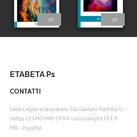
- 5%
- 5%
ETABETA Ps
CONTATTI
Sede Legale e laboratorio: Via Gaetano Ratti 84/1 -
20855 LESMO (MB) | P.IVA 11404040963 | R.E.A.
MB - 2599891