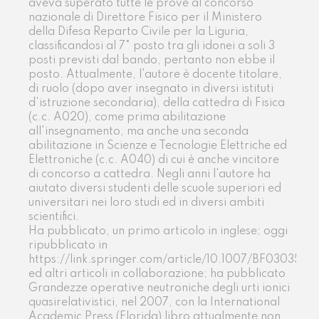
aveva superato tutte le prove al concorso
nazionale di Direttore Fisico per il Ministero
della Difesa Reparto Civile per la Liguria,
classificandosi al 7° posto tra gli idonei a soli 3
posti previsti dal bando, pertanto non ebbe il
posto. Attualmente, l'autore è docente titolare,
di ruolo (dopo aver insegnato in diversi istituti
d'istruzione secondaria), della cattedra di Fisica
(c.c. A020), come prima abilitazione
all'insegnamento, ma anche una seconda
abilitazione in Scienze e Tecnologie Elettriche ed
Elettroniche (c.c. A040) di cui è anche vincitore
di concorso a cattedra. Negli anni l'autore ha
aiutato diversi studenti delle scuole superiori ed
universitari nei loro studi ed in diversi ambiti
scientifici.
Ha pubblicato, un primo articolo in inglese; oggi
ripubblicato in
https://link.springer.com/article/10.1007/BF0303588
ed altri articoli in collaborazione; ha pubblicato
Grandezze operative neutroniche degli urti ionici
quasirelativistici, nel 2007, con la International
Academic Press (Florida) libro attualmente non