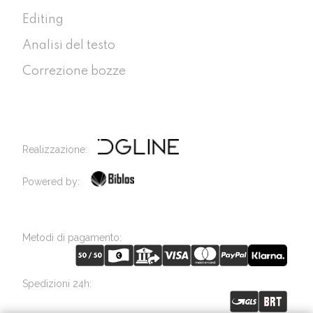
Editing
Analisi del testo
Correzione bozze
Realizzazione:
Powered by:
Metodi di pagamento:
Spedizioni 24h: